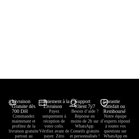
Livraison
Paiement à la
Support
Garantie
Gratuite dès
Livraison
Client 7j/7
Satisfait ou
700 DH
Remboursé
Payez
Besoin d’aide ?
Commandez
uniquement à
Réponse en
Notre équipe
maintenant et
réception de
moins de 2h sur
d’experts répond
profitez de la
votre colis.
WhatsApp.
à toutes vos
livraison gratuite
Vérifiez avant de
Conseils gratuits
questions sur
partout au
payer. Zéro
et personnalisés !
WhatsApp en