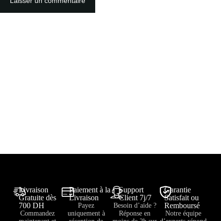
Laisser un commentaire
Livraison
Paiement à la
Support
Garantie
Gratuite dès
Livraison
Client 7j/7
Satisfait ou
700 DH
Remboursé
Payez
Besoin d’aide ?
Commandez
uniquement à
Réponse en
Notre équipe