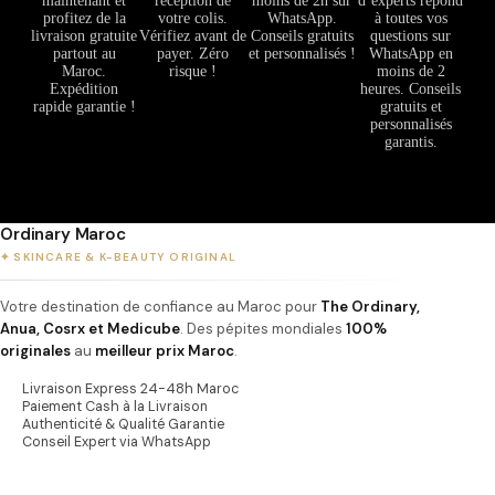
maintenant et
réception de
moins de 2h sur
d’experts répond
profitez de la
votre colis.
WhatsApp.
à toutes vos
livraison gratuite
Vérifiez avant de
Conseils gratuits
questions sur
partout au
payer. Zéro
et personnalisés !
WhatsApp en
Maroc.
risque !
moins de 2
Expédition
heures. Conseils
rapide garantie !
gratuits et
personnalisés
garantis.
Ordinary Maroc
✦ SKINCARE & K-BEAUTY ORIGINAL
Votre destination de confiance au Maroc pour
The Ordinary,
Anua, Cosrx et Medicube
. Des pépites mondiales
100%
originales
au
meilleur prix Maroc
.
Livraison Express 24-48h Maroc
Paiement Cash à la Livraison
Authenticité & Qualité Garantie
Conseil Expert via WhatsApp