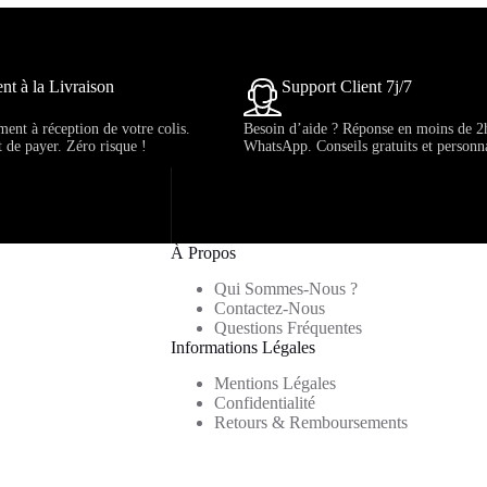
nt à la Livraison
Support Client 7j/7
ent à réception de votre colis.
Besoin d’aide ? Réponse en moins de 2
t de payer. Zéro risque !
WhatsApp. Conseils gratuits et personna
À Propos
Qui Sommes-Nous ?
Contactez-Nous
Questions Fréquentes
Informations Légales
Mentions Légales
Confidentialité
Retours & Remboursements