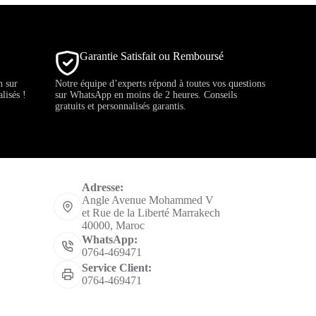
Garantie Satisfait ou Remboursé
h sur
Notre équipe d’experts répond à toutes vos questions
lisés !
sur WhatsApp en moins de 2 heures. Conseils
gratuits et personnalisés garantis.
Informations de contact
Adresse:
Angle Avenue Mohammed V
et Rue de la Liberté Marrakech
40000, Maroc
WhatsApp:
0764-469471
Service Client:
0764-469471