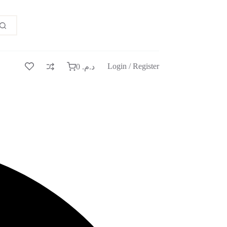
Login / Register
0
د.م.