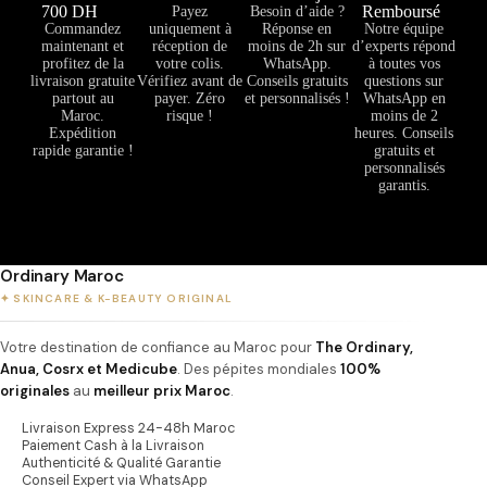
700 DH
Remboursé
Payez
Besoin d’aide ?
Commandez
uniquement à
Réponse en
Notre équipe
maintenant et
réception de
moins de 2h sur
d’experts répond
profitez de la
votre colis.
WhatsApp.
à toutes vos
livraison gratuite
Vérifiez avant de
Conseils gratuits
questions sur
partout au
payer. Zéro
et personnalisés !
WhatsApp en
Maroc.
risque !
moins de 2
Expédition
heures. Conseils
rapide garantie !
gratuits et
personnalisés
garantis.
Ordinary Maroc
✦ SKINCARE & K-BEAUTY ORIGINAL
Votre destination de confiance au Maroc pour
The Ordinary,
Anua, Cosrx et Medicube
. Des pépites mondiales
100%
originales
au
meilleur prix Maroc
.
Livraison Express 24-48h Maroc
Paiement Cash à la Livraison
Authenticité & Qualité Garantie
Conseil Expert via WhatsApp