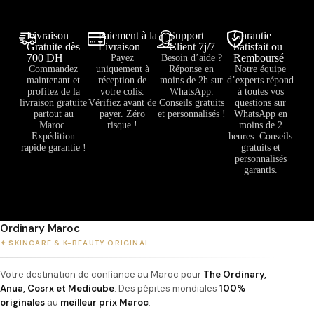
Livraison
Paiement à la
Support
Garantie
Gratuite dès
Livraison
Client 7j/7
Satisfait ou
700 DH
Remboursé
Payez
Besoin d’aide ?
Commandez
uniquement à
Réponse en
Notre équipe
maintenant et
réception de
moins de 2h sur
d’experts répond
profitez de la
votre colis.
WhatsApp.
à toutes vos
livraison gratuite
Vérifiez avant de
Conseils gratuits
questions sur
partout au
payer. Zéro
et personnalisés !
WhatsApp en
Maroc.
risque !
moins de 2
Expédition
heures. Conseils
rapide garantie !
gratuits et
personnalisés
garantis.
Ordinary Maroc
✦ SKINCARE & K-BEAUTY ORIGINAL
Votre destination de confiance au Maroc pour
The Ordinary,
Anua, Cosrx et Medicube
. Des pépites mondiales
100%
originales
au
meilleur prix Maroc
.