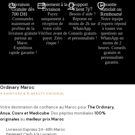
Livraison
Paiement à la
Support
Garantie
Gratuite dès
Livraison
Client 7j/7
Satisfait ou
700 DH
Remboursé
Payez
Besoin d’aide ?
Commandez
uniquement à
Réponse en
Notre équipe
maintenant et
réception de
moins de 2h sur
d’experts répond
profitez de la
votre colis.
WhatsApp.
à toutes vos
livraison gratuite
Vérifiez avant de
Conseils gratuits
questions sur
partout au
payer. Zéro
et personnalisés !
WhatsApp en
Maroc.
risque !
moins de 2
Expédition
heures. Conseils
rapide garantie !
gratuits et
personnalisés
garantis.
Ordinary Maroc
✦ SKINCARE & K-BEAUTY ORIGINAL
Votre destination de confiance au Maroc pour
The Ordinary,
Anua, Cosrx et Medicube
. Des pépites mondiales
100%
originales
au
meilleur prix Maroc
.
Livraison Express 24-48h Maroc
Paiement Cash à la Livraison