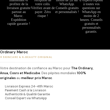
maintenant et
réception de
moins de 2h sur
d’experts répond
profitez de la
votre colis.
WhatsApp.
à toutes vos
livraison gratuite
Vérifiez avant de
Conseils gratuits
questions sur
partout au
payer. Zéro
et personnalisés !
WhatsApp en
Maroc.
risque !
moins de 2
Expédition
heures. Conseils
rapide garantie !
gratuits et
personnalisés
garantis.
Ordinary Maroc
✦ SKINCARE & K-BEAUTY ORIGINAL
Votre destination de confiance au Maroc pour
The Ordinary,
Anua, Cosrx et Medicube
. Des pépites mondiales
100%
originales
au
meilleur prix Maroc
.
Livraison Express 24-48h Maroc
Paiement Cash à la Livraison
Authenticité & Qualité Garantie
Conseil Expert via WhatsApp