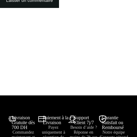
Laisser un commentaire
Livraison
Paiement à la
Support
Garantie
Gratuite dès
Livraison
Client 7j/7
Satisfait ou
700 DH
Remboursé
Payez
Besoin d’aide ?
Commandez
uniquement à
Réponse en
Notre équipe