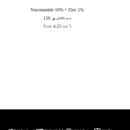
Niacinamide 10% + Zinc 1%
150
د.م.
180
د.م.
Note
4.25
sur 5