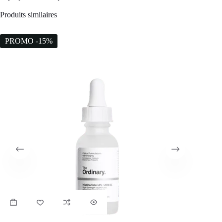
Produits similaires
PROMO -15%
PROM