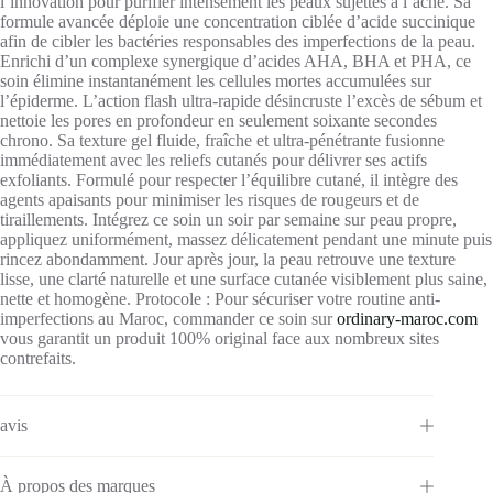
l’innovation pour purifier intensément les peaux sujettes à l’acné. Sa
formule avancée déploie une concentration ciblée d’acide succinique
afin de cibler les bactéries responsables des imperfections de la peau.
Enrichi d’un complexe synergique d’acides AHA, BHA et PHA, ce
soin élimine instantanément les cellules mortes accumulées sur
l’épiderme. L’action flash ultra-rapide désincruste l’excès de sébum et
nettoie les pores en profondeur en seulement soixante secondes
chrono. Sa texture gel fluide, fraîche et ultra-pénétrante fusionne
immédiatement avec les reliefs cutanés pour délivrer ses actifs
exfoliants. Formulé pour respecter l’équilibre cutané, il intègre des
agents apaisants pour minimiser les risques de rougeurs et de
tiraillements. Intégrez ce soin un soir par semaine sur peau propre,
appliquez uniformément, massez délicatement pendant une minute puis
rincez abondamment. Jour après jour, la peau retrouve une texture
lisse, une clarté naturelle et une surface cutanée visiblement plus saine,
nette et homogène.
Protocole :
Pour sécuriser votre routine anti-
imperfections au Maroc, commander ce soin sur
ordinary-maroc.com
vous garantit un produit 100% original face aux nombreux sites
contrefaits.
avis
À propos des marques