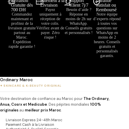
Livraison
Paiement à la
Support
Garantie
Gratuite dès
Livraison
Client 7j/7
Satisfait ou
700 DH
Remboursé
Payez
Besoin d’aide ?
Commandez
uniquement à
Réponse en
Notre équipe
maintenant et
réception de
moins de 2h sur
d’experts répond
profitez de la
votre colis.
WhatsApp.
à toutes vos
livraison gratuite
Vérifiez avant de
Conseils gratuits
questions sur
partout au
payer. Zéro
et personnalisés !
WhatsApp en
Maroc.
risque !
moins de 2
Expédition
heures. Conseils
rapide garantie !
gratuits et
personnalisés
garantis.
Ordinary Maroc
✦ SKINCARE & K-BEAUTY ORIGINAL
Votre destination de confiance au Maroc pour
The Ordinary,
Anua, Cosrx et Medicube
. Des pépites mondiales
100%
originales
au
meilleur prix Maroc
.
Livraison Express 24-48h Maroc
Paiement Cash à la Livraison