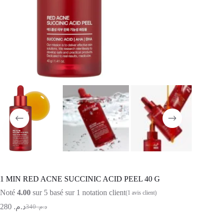
1 MIN RED ACNE SUCCINIC ACID PEEL 40 G
Noté
4.00
sur 5 basé sur
1
notation client
(
1
avis client)
280
د.م.
340
د.م.