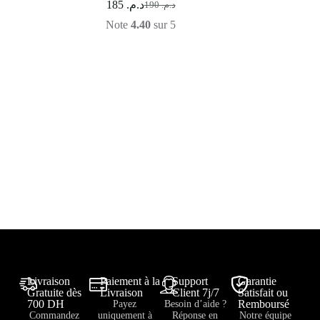
185
د.م.
190
د.م.
Note
4.40
sur 5
Livraison
Paiement à la
Support
Garantie
Gratuite dès
Livraison
Client 7j/7
Satisfait ou
700 DH
Remboursé
Payez
Besoin d’aide ?
Commandez
uniquement à
Réponse en
Notre équipe