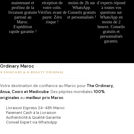
maintenant et
réception de
moins de 2h sur
d’experts répond
profitez de la
votre colis.
WhatsApp.
à toutes vos
livraison gratuite
Vérifiez avant de
Conseils gratuits
questions sur
partout au
payer. Zéro
et personnalisés !
WhatsApp en
Maroc.
risque !
moins de 2
Expédition
heures. Conseils
rapide garantie !
gratuits et
personnalisés
garantis.
Ordinary Maroc
✦ SKINCARE & K-BEAUTY ORIGINAL
Votre destination de confiance au Maroc pour
The Ordinary,
Anua, Cosrx et Medicube
. Des pépites mondiales
100%
originales
au
meilleur prix Maroc
.
Livraison Express 24-48h Maroc
Paiement Cash à la Livraison
Authenticité & Qualité Garantie
Conseil Expert via WhatsApp