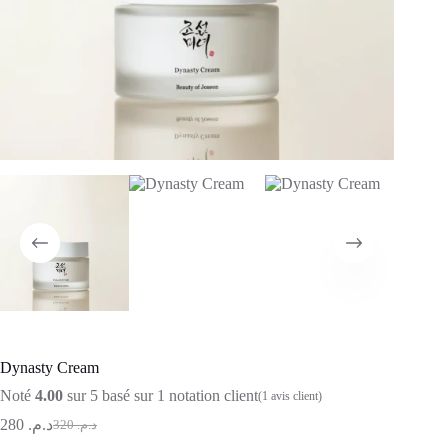
Dynasty Cream
Noté
4.00
sur 5 basé sur
1
notation client
(
1
avis client)
280
د.م.
320
د.م.