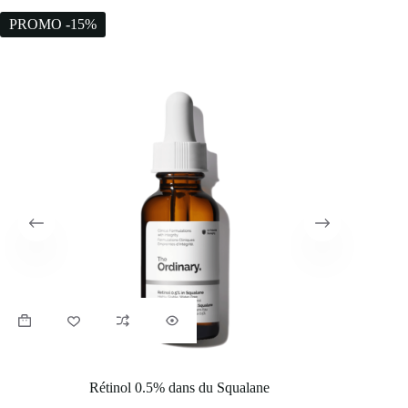
PROMO -15%
PROM
Rétinol 0.5% dans du Squalane