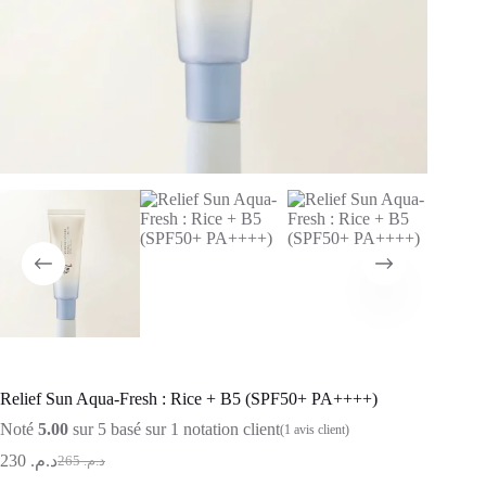
Relief Sun Aqua-Fresh : Rice + B5 (SPF50+ PA++++)
Noté
5.00
sur 5 basé sur
1
notation client
(
1
avis client)
230
د.م.
265
د.م.