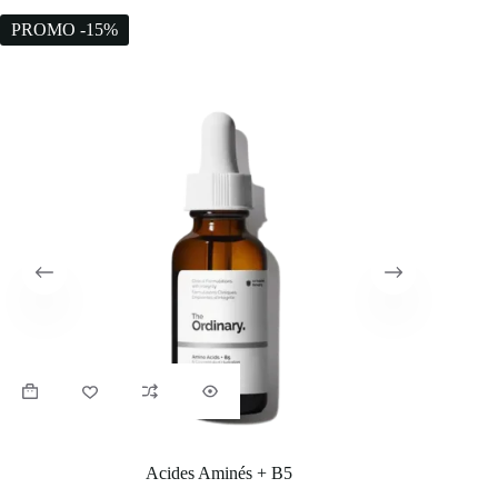
PROMO -15%
PROM
Acides Aminés + B5