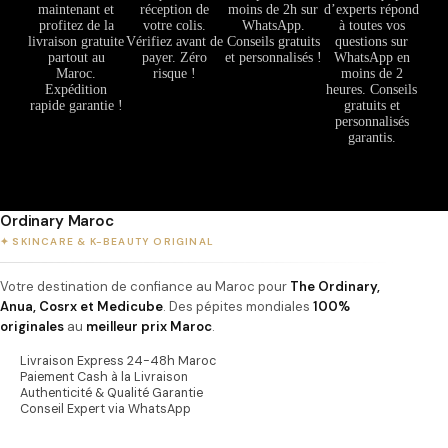
maintenant et
réception de
moins de 2h sur
d’experts répond
profitez de la
votre colis.
WhatsApp.
à toutes vos
livraison gratuite
Vérifiez avant de
Conseils gratuits
questions sur
partout au
payer. Zéro
et personnalisés !
WhatsApp en
Maroc.
risque !
moins de 2
Expédition
heures. Conseils
rapide garantie !
gratuits et
personnalisés
garantis.
Ordinary Maroc
✦ SKINCARE & K-BEAUTY ORIGINAL
Votre destination de confiance au Maroc pour
The Ordinary,
Anua, Cosrx et Medicube
. Des pépites mondiales
100%
originales
au
meilleur prix Maroc
.
Livraison Express 24-48h Maroc
Paiement Cash à la Livraison
Authenticité & Qualité Garantie
Conseil Expert via WhatsApp