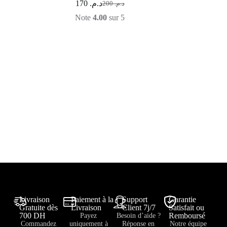
170
د.م.
200
د.م.
Note
4.00
sur 5
Livraison
Paiement à la
Support
Garantie
Gratuite dès
Livraison
Client 7j/7
Satisfait ou
700 DH
Remboursé
Payez
Besoin d’aide ?
Commandez
uniquement à
Réponse en
Notre équipe