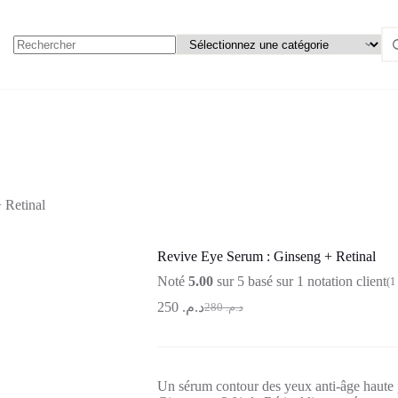
 Retinal
Revive Eye Serum : Ginseng + Retinal
Noté
5.00
sur 5 basé sur
1
notation client
(
1
250
د.م.
280
د.م.
Un sérum contour des yeux anti-âge haute