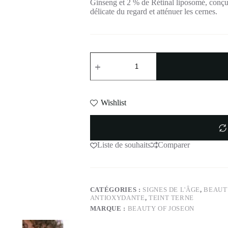
Ginseng et 2 % de Rétinal liposomé, conçu p
délicate du regard et atténuer les cernes.
Wishlist
Liste de souhaits
Comparer
CATÉGORIES :
SIGNES DE L'ÂGE
,
BEAUT
ANTIOXYDANTE
,
TEINT TERNE
MARQUE :
BEAUTY OF JOSEON