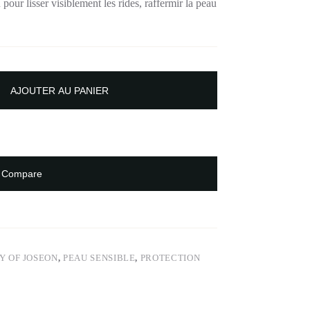
our lisser visiblement les rides, raffermir la peau
AJOUTER AU PANIER
Compare
Y OF JOSEON
,
PEAU SENSIBLE
,
PROTECTION