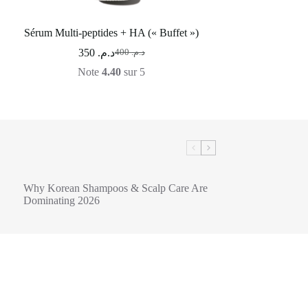
Sérum Multi-peptides + HA (« Buffet »)
PDRN 100 Hyalu
350
د.م.
260
400
د.م.
Note
4.40
sur 5
Not
Why Korean Shampoos & Scalp Care Are
Dominating 2026