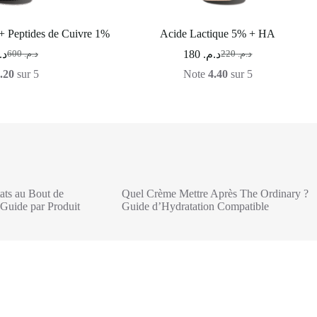
+ Peptides de Cuivre 1%
Acide Lactique 5% + HA
د.
180
د.م.
600
د.م.
220
د.م.
.20
sur 5
Note
4.40
sur 5
ats au Bout de
Quel Crème Mettre Après The Ordinary ?
Guide par Produit
Guide d’Hydratation Compatible