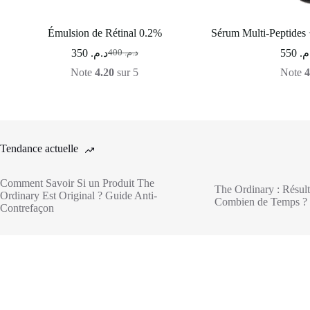
Émulsion de Rétinal 0.2%
Sérum Multi-Peptides 
350
د.م.
550
.م
400
د.م.
Note
4.20
sur 5
Note
4
Tendance actuelle
Comment Savoir Si un Produit The
The Ordinary : Résult
Ordinary Est Original ? Guide Anti-
Combien de Temps ? 
Contrefaçon