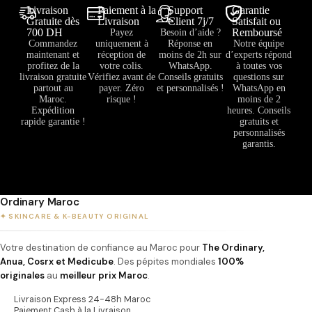
Livraison
Paiement à la
Support
Garantie
Gratuite dès
Livraison
Client 7j/7
Satisfait ou
700 DH
Remboursé
Payez
Besoin d’aide ?
Commandez
uniquement à
Réponse en
Notre équipe
maintenant et
réception de
moins de 2h sur
d’experts répond
profitez de la
votre colis.
WhatsApp.
à toutes vos
livraison gratuite
Vérifiez avant de
Conseils gratuits
questions sur
partout au
payer. Zéro
et personnalisés !
WhatsApp en
Maroc.
risque !
moins de 2
Expédition
heures. Conseils
rapide garantie !
gratuits et
personnalisés
garantis.
Ordinary Maroc
✦ SKINCARE & K-BEAUTY ORIGINAL
Votre destination de confiance au Maroc pour
The Ordinary,
Anua, Cosrx et Medicube
. Des pépites mondiales
100%
originales
au
meilleur prix Maroc
.
Livraison Express 24-48h Maroc
Paiement Cash à la Livraison