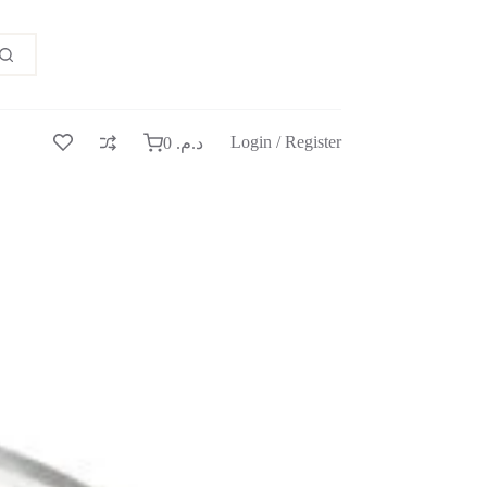
Login / Register
0
د.م.