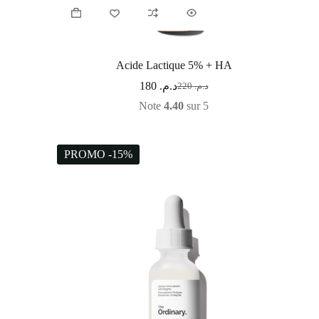
Acide Lactique 5% + HA
180
د.م.
220
د.م.
Note
4.40
sur 5
PROMO -15%