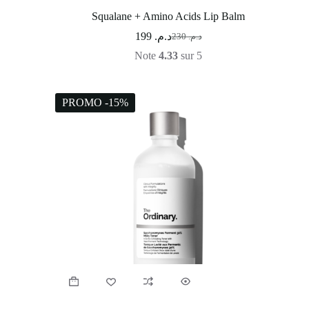
Squalane + Amino Acids Lip Balm
199
د.م.
230
د.م.
Note
4.33
sur 5
PROMO -15%