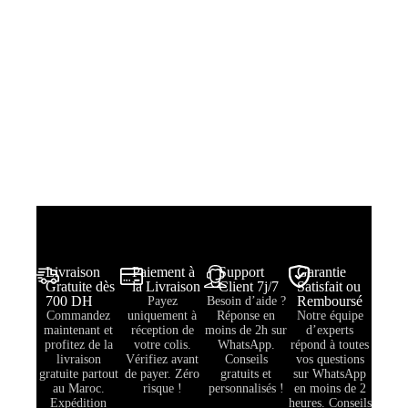
Livraison
Paiement à
Support
Garantie
Gratuite dès
la Livraison
Client 7j/7
Satisfait ou
700 DH
Remboursé
Payez
Besoin d’aide ?
Commandez
uniquement à
Réponse en
Notre équipe
maintenant et
réception de
moins de 2h sur
d’experts
profitez de la
votre colis.
WhatsApp.
répond à toutes
livraison
Vérifiez avant
Conseils
vos questions
gratuite partout
de payer. Zéro
gratuits et
sur WhatsApp
au Maroc.
risque !
personnalisés !
en moins de 2
Expédition
heures. Conseils