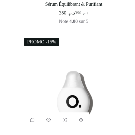
Sérum Équilibrant & Purifiant
350
د.م.
390
د.م.
Note
4.00
sur 5
PROMO -15%