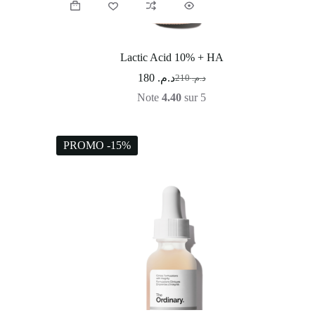
Lactic Acid 10% + HA
180
د.م.
210
د.م.
Note
4.40
sur 5
PROMO -15%