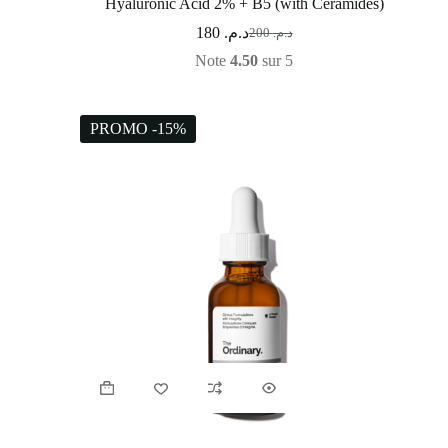
Hyaluronic Acid 2% + B5 (with Ceramides)
180
د.م.
200
د.م.
Note
4.50
sur 5
PROMO -15%