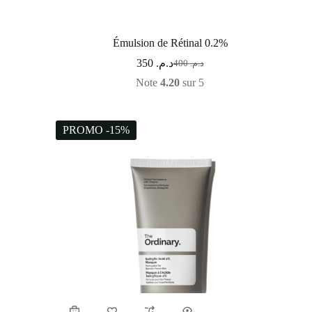
Émulsion de Rétinal 0.2%
350
د.م.
400
د.م.
Note
4.20
sur 5
PROMO -15%