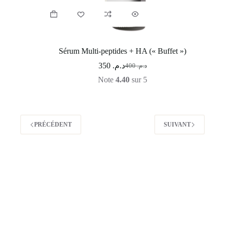
Sérum Multi-peptides + HA (« Buffet »)
350
د.م.
400
د.م.
Note
4.40
sur 5
PRÉCÉDENT
SUIVANT