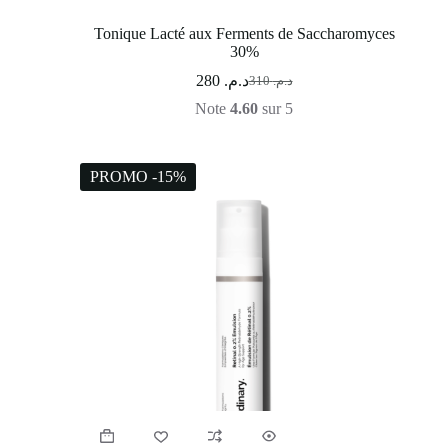
Tonique Lacté aux Ferments de Saccharomyces
30%
280
د.م.
310
د.م.
Note
4.60
sur 5
PROMO -15%