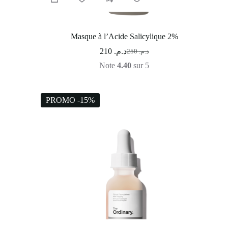
Masque à l’Acide Salicylique 2%
210
د.م.
250
د.م.
Note
4.40
sur 5
PROMO -15%