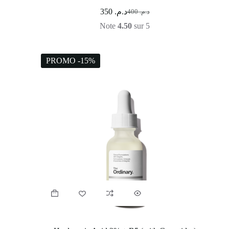
350
د.م.
400
د.م.
Note
4.50
sur 5
PROMO -15%