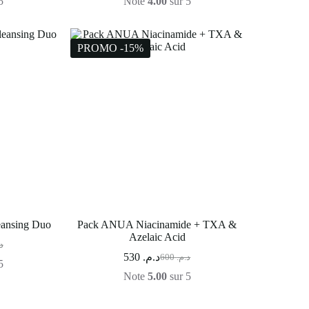
5
Note
4.00
sur 5
PROMO -15%
ansing Duo
Pack ANUA Niacinamide + TXA &
Azelaic Acid
.
530
د.م.
600
د.م.
5
Note
5.00
sur 5