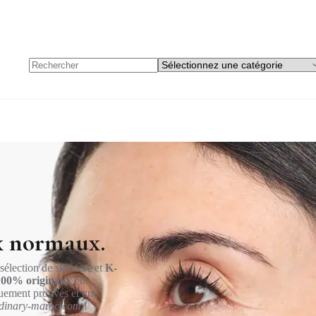
x normaux.
 sélection de skincare et
K-
100% originaux
en
quement prouvés et une
dinary-maroc.com
!