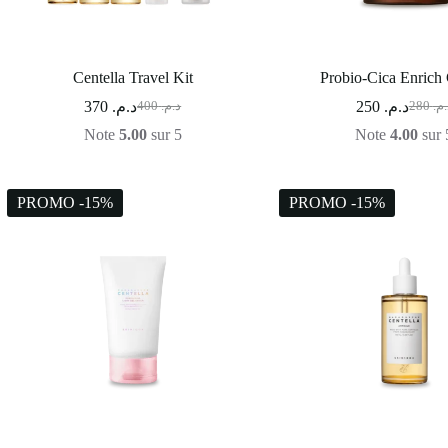
Centella Travel Kit
Probio-Cica Enrich
370
د.م.
250
د.م.
400
د.م.
280
د.م
Note
5.00
sur 5
Note
4.00
sur 
PROMO -15%
PROMO -15%