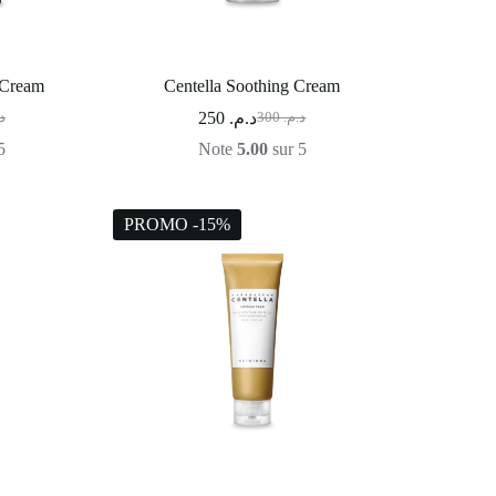
 Cream
Centella Soothing Cream
250
د.م.
.
300
د.م.
5
Note
5.00
sur 5
PROMO -15%