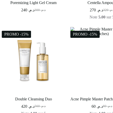
Poremizing Light Gel Cream
Centella Ampou
240
د.م.
270
د.م.
300
د.م.
320
د.م
Note
5.00
sur 
PROMO -15%
PROMO -15%
Double Cleansing Duo
Acne Pimple Master Patch
420
د.م.
60
د.م.
560
د.م.
80
د.م.