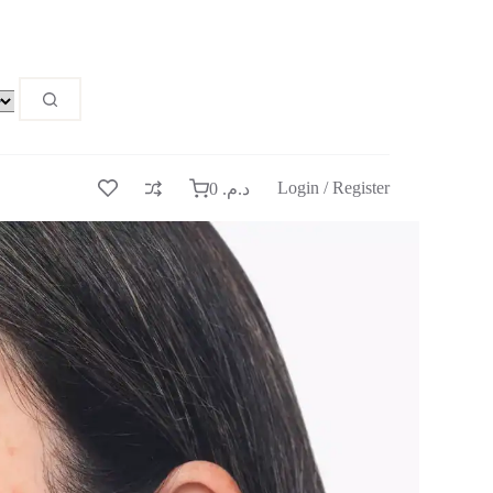
Login / Register
0
د.م.