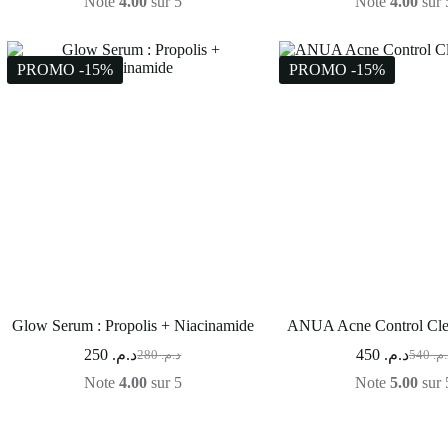
Note
4.00
sur 5
Note
4.00
sur 
PROMO -15%
PROMO -15%
Glow Serum : Propolis + Niacinamide
ANUA Acne Control Cle
250
د.م.
450
د.م.
280
د.م.
540
د.م
Note
4.00
sur 5
Note
5.00
sur 