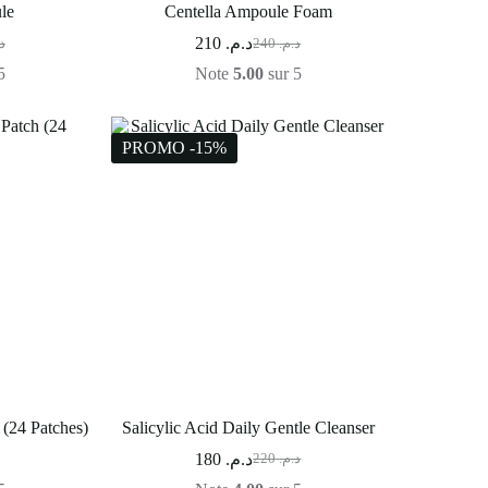
le
Centella Ampoule Foam
210
د.م.
.
240
د.م.
5
Note
5.00
sur 5
PROMO -15%
 (24 Patches)
Salicylic Acid Daily Gentle Cleanser
180
د.م.
220
د.م.