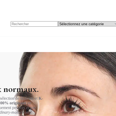
x normaux.
 sélection de skincare et
K-
100% originaux
en
quement prouvés et une
dinary-maroc.com
!