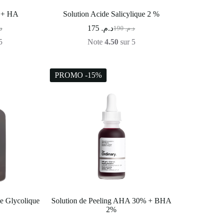
% + HA
Solution Acide Salicylique 2 %
175
د.م.
.
190
د.م.
5
Note
4.50
sur 5
PROMO -15%
de Glycolique
Solution de Peeling AHA 30% + BHA
2%