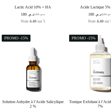
Lactic Acid 10% + HA
Acide Lactique 5
180
د.م.
180
د.م.
210
د.م.
220
د.م
Note
4.40
sur 5
Note
4.40
sur 
PROMO -15%
PROMO -15%
Solution Anhydre à l’Acide Salicylique
Tonique Exfoliant à l’Aci
2 %
7%