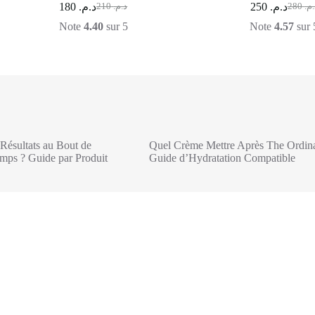
180
د.م.
250
د.م.
210
د.م.
280
د.م
Note
4.40
sur 5
Note
4.57
sur 
Résultats au Bout de
Quel Crème Mettre Après The Ordina
ps ? Guide par Produit
Guide d’Hydratation Compatible