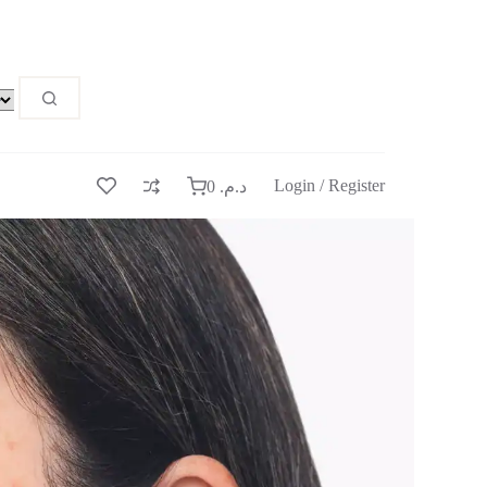
Login / Register
0
د.م.