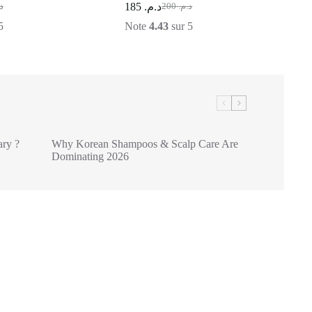
185
د.م.
.
200
د.م.
5
Note
4.43
sur 5
ry ?
Why Korean Shampoos & Scalp Care Are
Dominating 2026