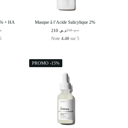
0% + HA
Masque à l’Acide Salicylique 2%
210
د.م.
.
250
د.م.
5
Note
4.40
sur 5
PROMO -15%