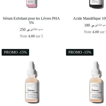
Sérum Exfoliant pour les Lèvres PHA
Acide Mandélique 1
5%
180
د.م.
210
د.م
250
د.م.
280
د.م.
Note
4.00
sur 
Note
4.00
sur 5
PROMO -15%
PROMO -15%