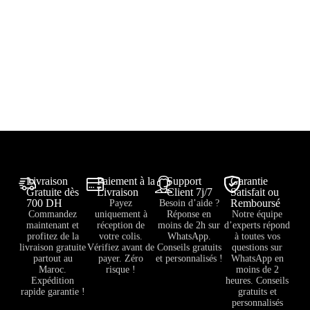
Livraison
Paiement à la
Support
Garantie
Gratuite dès
Livraison
Client 7j/7
Satisfait ou
700 DH
Remboursé
Payez
Besoin d’aide ?
Commandez
uniquement à
Réponse en
Notre équipe
maintenant et
réception de
moins de 2h sur
d’experts répond
profitez de la
votre colis.
WhatsApp.
à toutes vos
livraison gratuite
Vérifiez avant de
Conseils gratuits
questions sur
partout au
payer. Zéro
et personnalisés !
WhatsApp en
Maroc.
risque !
moins de 2
Expédition
heures. Conseils
rapide garantie !
gratuits et
personnalisés