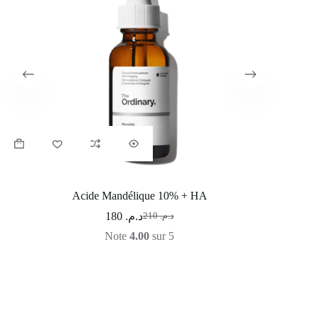
Acide Mandélique 10% + HA
Po
180
د.م.
210
د.م.
Note
4.00
sur 5