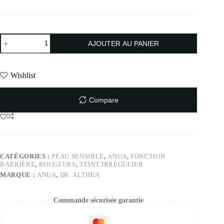
AJOUTER AU PANIER
Wishlist
Compare
CATÉGORIES :
PEAU SENSIBLE
,
ANUA
,
FONCTION
BARRIÈRE
,
ROUGEURS
,
TEINT IRRÉGULIER
MARQUE :
ANUA
,
DR. ALTHEA
Commande sécurisée garantie